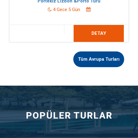
Portekiz Lizbon &Porto Turu
4 Gece 5 Gün
DETAY
Tüm Avrupa Turları
POPÜLER TURLAR