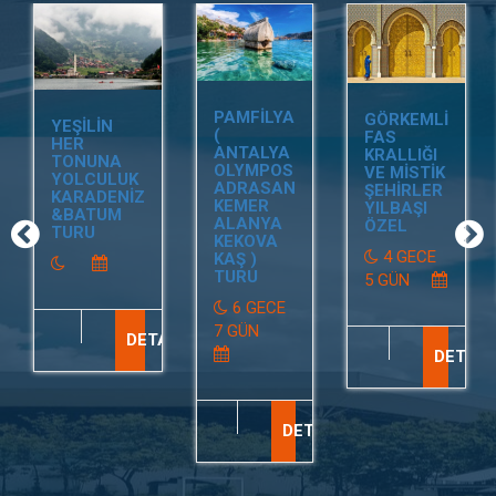
PAMFİLYA
GÖRKEMLİ
YEŞİLİN
(
FAS
HER
ANTALYA
KRALLIĞI
TONUNA
OLYMPOS
VE MİSTİK
YOLCULUK
ADRASAN
ŞEHİRLER
KARADENİZ
KEMER
YILBAŞI
&BATUM
ALANYA
ÖZEL
TURU
KEKOVA
4 GECE
KAŞ )
TURU
5 GÜN
6 GECE
7 GÜN
DETAY
DETAY
DETAY