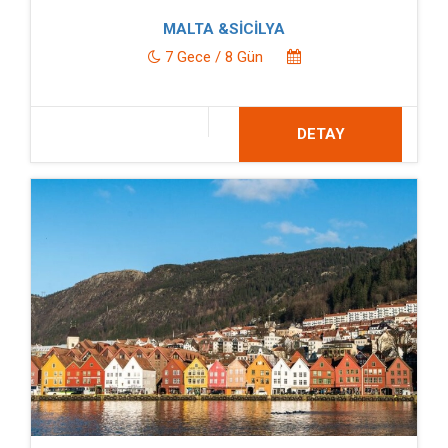
MALTA &SİCİLYA
7 Gece / 8 Gün
DETAY