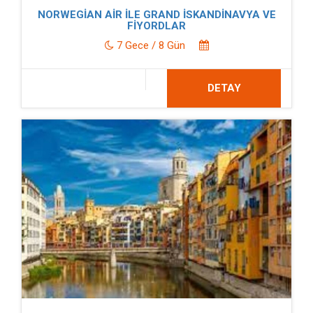
NORWEGİAN AİR İLE GRAND İSKANDİNAVYA VE
FİYORDLAR
7 Gece / 8 Gün
DETAY