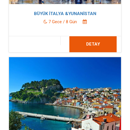
BÜYÜK İTALYA &YUNANİSTAN
7 Gece / 8 Gün
DETAY