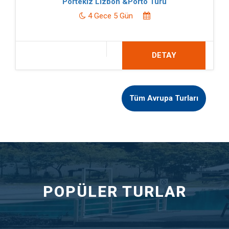
Portekiz Lizbon &Porto Turu
4 Gece 5 Gün
DETAY
Tüm Avrupa Turları
POPÜLER TURLAR