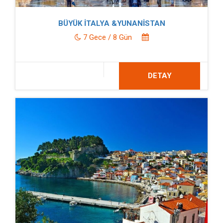
BÜYÜK İTALYA &YUNANİSTAN
7 Gece / 8 Gün
DETAY