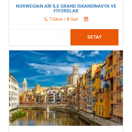
NORWEGİAN AİR İLE GRAND İSKANDİNAVYA VE
FİYORDLAR
7 Gece / 8 Gün
DETAY