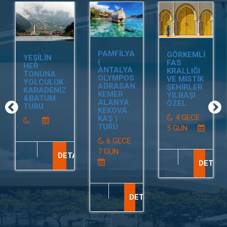
PAMFİLYA
GÖRKEMLİ
YEŞİLİN
(
FAS
HER
ANTALYA
KRALLIĞI
TONUNA
OLYMPOS
VE MİSTİK
YOLCULUK
ADRASAN
ŞEHİRLER
KARADENİZ
KEMER
YILBAŞI
&BATUM
ALANYA
ÖZEL
TURU
KEKOVA
4 GECE
KAŞ )
TURU
5 GÜN
6 GECE
7 GÜN
DETAY
DETAY
DETAY