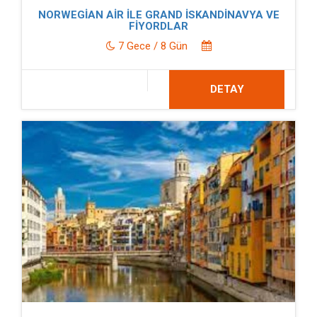
NORWEGİAN AİR İLE GRAND İSKANDİNAVYA VE
FİYORDLAR
7 Gece / 8 Gün
DETAY