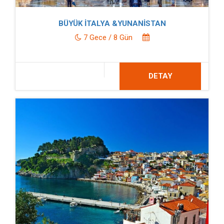
BÜYÜK İTALYA &YUNANİSTAN
7 Gece / 8 Gün
DETAY