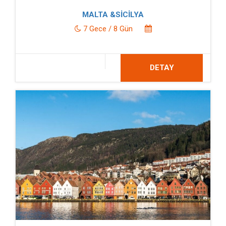
MALTA &SİCİLYA
7 Gece / 8 Gün
DETAY