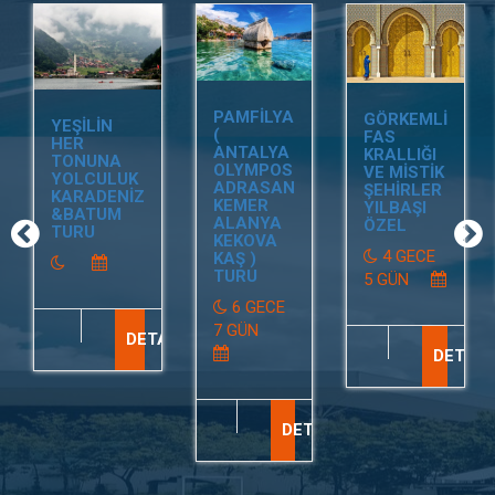
PAMFİLYA
GÖRKEMLİ
YEŞİLİN
(
FAS
HER
ANTALYA
KRALLIĞI
TONUNA
OLYMPOS
VE MİSTİK
YOLCULUK
ADRASAN
ŞEHİRLER
KARADENİZ
KEMER
YILBAŞI
&BATUM
ALANYA
ÖZEL
TURU
KEKOVA
4 GECE
KAŞ )
TURU
5 GÜN
6 GECE
7 GÜN
DETAY
DETAY
DETAY