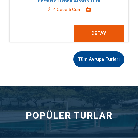
Portekiz Lizbon &Porto Turu
4 Gece 5 Gün
DETAY
Tüm Avrupa Turları
POPÜLER TURLAR