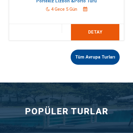
Portekiz Lizbon &Porto Turu
4 Gece 5 Gün
DETAY
Tüm Avrupa Turları
POPÜLER TURLAR