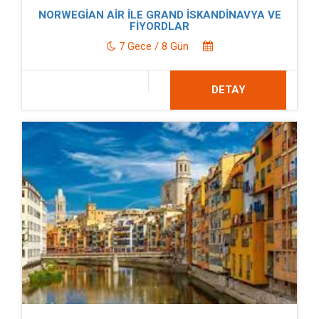
NORWEGİAN AİR İLE GRAND İSKANDİNAVYA VE
FİYORDLAR
7 Gece / 8 Gün
DETAY