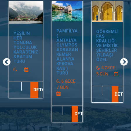
PAMFİLYA
GÖRKEMLİ
YEŞİLİN
(
FAS
HER
ANTALYA
KRALLIĞI
TONUNA
OLYMPOS
VE MİSTİK
YOLCULUK
ADRASAN
ŞEHİRLER
KARADENİZ
KEMER
YILBAŞI
&BATUM
ALANYA
ÖZEL
TURU
KEKOVA
4 GECE
KAŞ )
TURU
5 GÜN
6 GECE
7 GÜN
DETAY
DETAY
DETAY