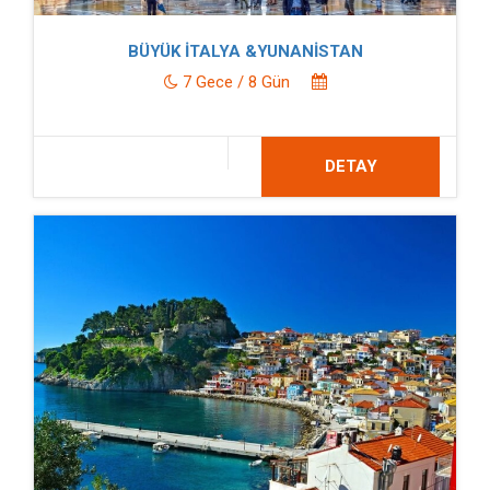
BÜYÜK İTALYA &YUNANİSTAN
7 Gece / 8 Gün
DETAY